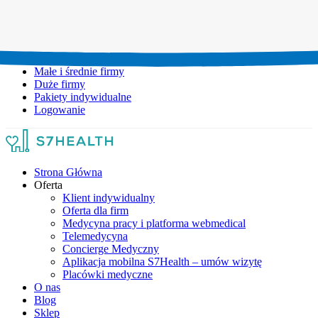
Umów wizytę:
+48 777 111 777
Infolinia czynna:
pon-pt: 8.00-20.00
Małe i średnie firmy
Duże firmy
Pakiety indywidualne
Logowanie
Strona Główna
Oferta
Klient indywidualny
Oferta dla firm
Medycyna pracy i platforma webmedical
Telemedycyna
Concierge Medyczny
Aplikacja mobilna S7Health – umów wizytę
Placówki medyczne
O nas
Blog
Sklep