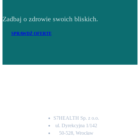
Zadbaj o zdrowie swoich bliskich.
SPRAWDŹ OFERTĘ
Adres
S7HEALTH Sp. z o.o.
ul. Dyrekcyjna 1/142
50-528, Wrocław