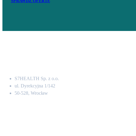
SPRAWDŹ OFERTĘ
Adres
S7HEALTH Sp. z o.o.
ul. Dyrekcyjna 1/142
50-528, Wrocław
Kontakt