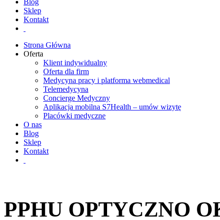
Blog
Sklep
Kontakt
Strona Główna
Oferta
Klient indywidualny
Oferta dla firm
Medycyna pracy i platforma webmedical
Telemedycyna
Concierge Medyczny
Aplikacja mobilna S7Health – umów wizytę
Placówki medyczne
O nas
Blog
Sklep
Kontakt
PPHU OPTYCZNO O