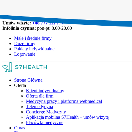
Umów wizytę:
+48 777 111 777
Infolinia czynna:
pon-pt: 8.00-20.00
Małe i średnie firmy
Duże firmy
Pakiety indywidualne
Logowanie
Strona Główna
Oferta
Klient indywidualny
Oferta dla firm
Medycyna pracy i platforma webmedical
Telemedycyna
Concierge Medyczny
Aplikacja mobilna S7Health – umów wizytę
Placówki medyczne
O nas