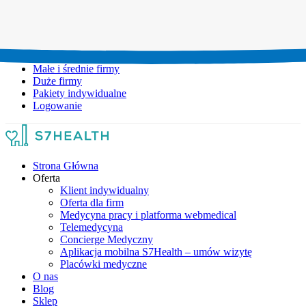
Umów wizytę:
+48 777 111 777
Infolinia czynna:
pon-pt: 8.00-20.00
Małe i średnie firmy
Duże firmy
Pakiety indywidualne
Logowanie
Strona Główna
Oferta
Klient indywidualny
Oferta dla firm
Medycyna pracy i platforma webmedical
Telemedycyna
Concierge Medyczny
Aplikacja mobilna S7Health – umów wizytę
Placówki medyczne
O nas
Blog
Sklep