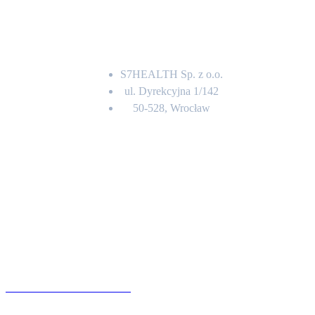
Adres
S7HEALTH Sp. z o.o.
ul. Dyrekcyjna 1/142
50-528, Wrocław
Kontakt
BIURO OBSŁUGI KLIENTA