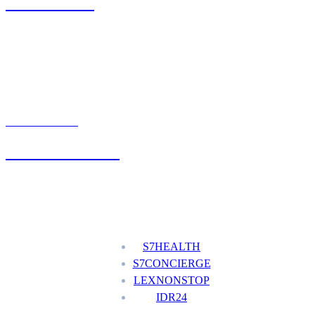
71 342 88 41
UMÓW WIZYTĘ
+48 777 111 777
Nasze usługi
S7HEALTH
S7CONCIERGE
LEXNONSTOP
IDR24