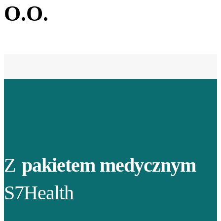
O.O.
Z
pakietem medycznym
S7Health