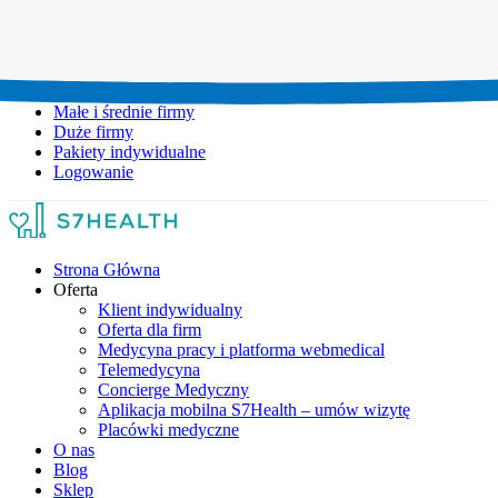
Umów wizytę:
+48 777 111 777
Infolinia czynna:
pon-pt: 8.00-20.00
Małe i średnie firmy
Duże firmy
Pakiety indywidualne
Logowanie
Strona Główna
Oferta
Klient indywidualny
Oferta dla firm
Medycyna pracy i platforma webmedical
Telemedycyna
Concierge Medyczny
Aplikacja mobilna S7Health – umów wizytę
Placówki medyczne
O nas
Blog
Sklep