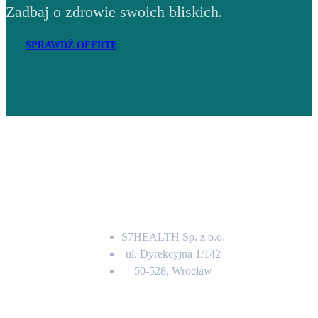
Zadbaj o zdrowie swoich bliskich.
SPRAWDŹ OFERTĘ
Adres
S7HEALTH Sp. z o.o.
ul. Dyrekcyjna 1/142
50-528, Wrocław