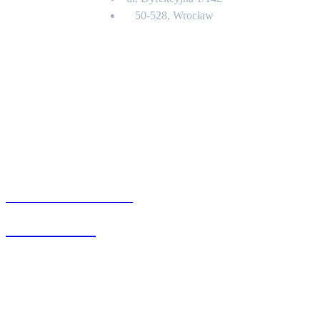
50-528, Wrocław
Kontakt
BIURO OBSŁUGI KLIENTA
71 342 88 41