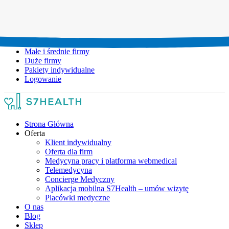
Umów wizytę:
+48 777 111 777
Infolinia czynna:
pon-pt: 8.00-20.00
Małe i średnie firmy
Duże firmy
Pakiety indywidualne
Logowanie
Strona Główna
Oferta
Klient indywidualny
Oferta dla firm
Medycyna pracy i platforma webmedical
Telemedycyna
Concierge Medyczny
Aplikacja mobilna S7Health – umów wizytę
Placówki medyczne
O nas
Blog
Sklep