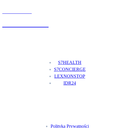
UMÓW WIZYTĘ
+48 777 111 777
Nasze usługi
S7HEALTH
S7CONCIERGE
LEXNONSTOP
IDR24
Menu
Polityka Prywatności