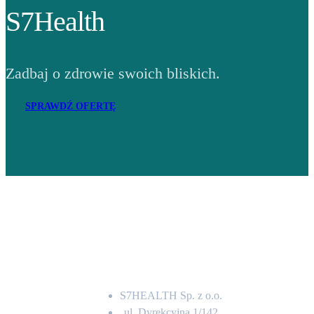
S7Health
Zadbaj o zdrowie swoich bliskich.
SPRAWDŹ OFERTĘ
Adres
S7HEALTH Sp. z o.o.
ul. Dyrekcyjna 1/142