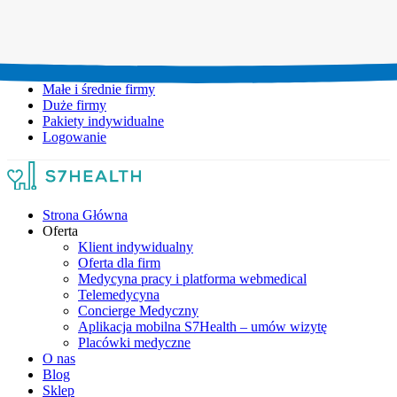
Umów wizytę:
+48 777 111 777
Infolinia czynna:
pon-pt: 8.00-20.00
Małe i średnie firmy
Duże firmy
Pakiety indywidualne
Logowanie
Strona Główna
Oferta
Klient indywidualny
Oferta dla firm
Medycyna pracy i platforma webmedical
Telemedycyna
Concierge Medyczny
Aplikacja mobilna S7Health – umów wizytę
Placówki medyczne
O nas
Blog
Sklep