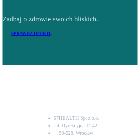
Zadbaj o zdrowie swoich bliskich.
SPRAWDŹ OFERTĘ
Adres
S7HEALTH Sp. z o.o.
ul. Dyrekcyjna 1/142
50-528, Wrocław