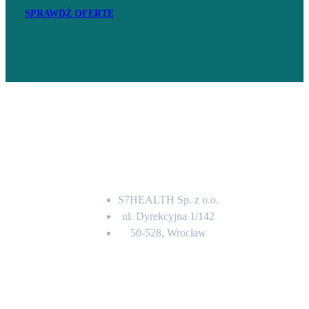
SPRAWDŹ OFERTĘ
Adres
S7HEALTH Sp. z o.o.
ul. Dyrekcyjna 1/142
50-528, Wrocław
Kontakt