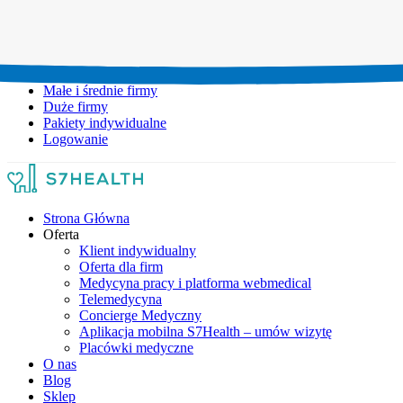
Umów wizytę:
+48 777 111 777
Infolinia czynna:
pon-pt: 8.00-20.00
Małe i średnie firmy
Duże firmy
Pakiety indywidualne
Logowanie
Strona Główna
Oferta
Klient indywidualny
Oferta dla firm
Medycyna pracy i platforma webmedical
Telemedycyna
Concierge Medyczny
Aplikacja mobilna S7Health – umów wizytę
Placówki medyczne
O nas
Blog
Sklep