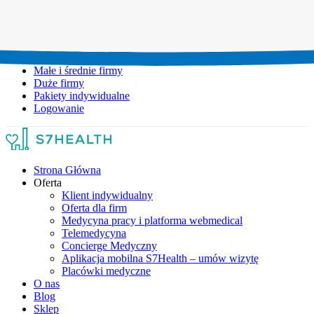
Umów wizytę:
+48 777 111 777
Infolinia czynna:
pon-pt: 8.00-20.00
Małe i średnie firmy
Duże firmy
Pakiety indywidualne
Logowanie
Strona Główna
Oferta
Klient indywidualny
Oferta dla firm
Medycyna pracy i platforma webmedical
Telemedycyna
Concierge Medyczny
Aplikacja mobilna S7Health – umów wizytę
Placówki medyczne
O nas
Blog
Sklep