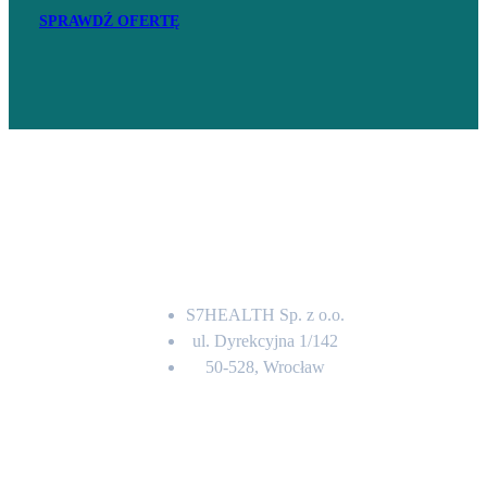
SPRAWDŹ OFERTĘ
Adres
S7HEALTH Sp. z o.o.
ul. Dyrekcyjna 1/142
50-528, Wrocław
Kontakt