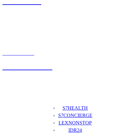
71 342 88 41
UMÓW WIZYTĘ
+48 777 111 777
Nasze usługi
S7HEALTH
S7CONCIERGE
LEXNONSTOP
IDR24