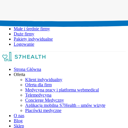
Umów wizytę:
+48 777 111 777
Infolinia czynna:
pon-pt: 8.00-20.00
Małe i średnie firmy
Duże firmy
Pakiety indywidualne
Logowanie
Strona Główna
Oferta
Klient indywidualny
Oferta dla firm
Medycyna pracy i platforma webmedical
Telemedycyna
Concierge Medyczny
Aplikacja mobilna S7Health – umów wizytę
Placówki medyczne
O nas
Blog
Sklep