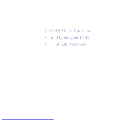
Adres
S7HEALTH Sp. z o.o.
ul. Dyrekcyjna 1/142
50-528, Wrocław
Kontakt
BIURO OBSŁUGI KLIENTA