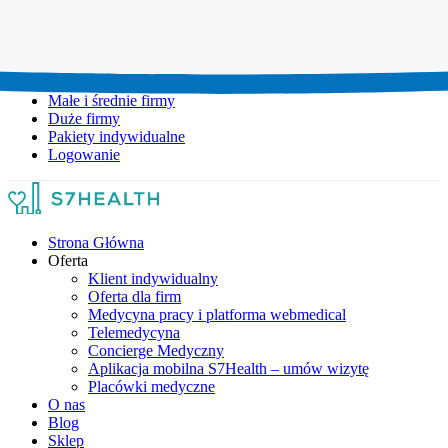
Umów wizytę:
+48 777 111 777
Infolinia czynna:
pon-pt: 8.00-20.00
Małe i średnie firmy
Duże firmy
Pakiety indywidualne
Logowanie
Strona Główna
Oferta
Klient indywidualny
Oferta dla firm
Medycyna pracy i platforma webmedical
Telemedycyna
Concierge Medyczny
Aplikacja mobilna S7Health – umów wizytę
Placówki medyczne
O nas
Blog
Sklep