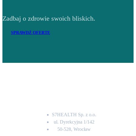
Zadbaj o zdrowie swoich bliskich.
SPRAWDŹ OFERTĘ
Adres
S7HEALTH Sp. z o.o.
ul. Dyrekcyjna 1/142
50-528, Wrocław