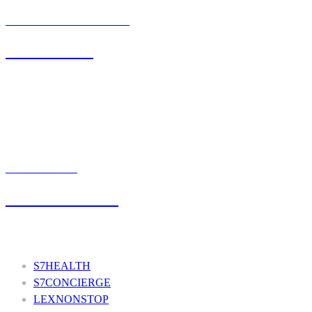
BIURO OBSŁUGI KLIENTA
71 342 88 41
UMÓW WIZYTĘ
+48 777 111 777
Nasze usługi
S7HEALTH
S7CONCIERGE
LEXNONSTOP