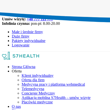
Umów wizytę:
+48 777 111 777
Infolinia czynna:
pon-pt: 8.00-20.00
Małe i średnie firmy
Duże firmy
Pakiety indywidualne
Logowanie
Strona Główna
Oferta
Klient indywidualny
Oferta dla firm
Medycyna pracy i platforma webmedical
Telemedycyna
Concierge Medyczny
Aplikacja mobilna S7Health – umów wizytę
Placówki medyczne
O nas