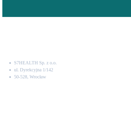
Adres
S7HEALTH Sp. z o.o.
ul. Dyrekcyjna 1/142
50-528, Wrocław
Kontakt