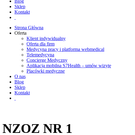
Blog
Sklep
Kontakt
Strona Główna
Oferta
Klient indywidualny
Oferta dla firm
Medycyna pracy i platforma webmedical
Telemedycyna
Concierge Medyczny
Aplikacja mobilna S7Health – umów wizytę
Placówki medyczne
O nas
Blog
Sklep
Kontakt
NZOZ NR 1