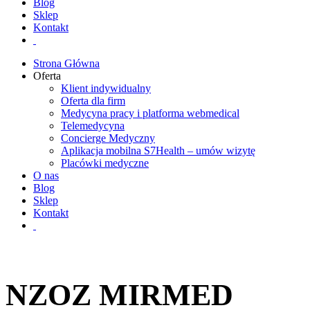
Blog
Sklep
Kontakt
Strona Główna
Oferta
Klient indywidualny
Oferta dla firm
Medycyna pracy i platforma webmedical
Telemedycyna
Concierge Medyczny
Aplikacja mobilna S7Health – umów wizytę
Placówki medyczne
O nas
Blog
Sklep
Kontakt
NZOZ MIRMED