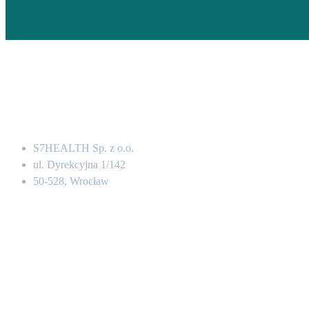
Adres
S7HEALTH Sp. z o.o.
ul. Dyrekcyjna 1/142
50-528, Wrocław
Kontakt