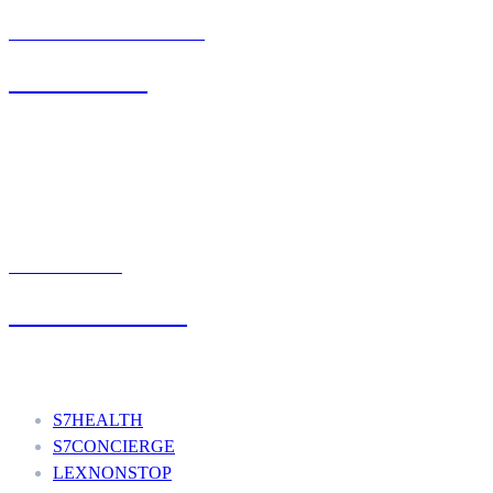
BIURO OBSŁUGI KLIENTA
71 342 88 41
UMÓW WIZYTĘ
+48 777 111 777
Nasze usługi
S7HEALTH
S7CONCIERGE
LEXNONSTOP