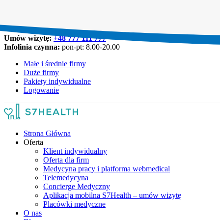
Umów wizytę:
+48 777 111 777
Infolinia czynna:
pon-pt: 8.00-20.00
Małe i średnie firmy
Duże firmy
Pakiety indywidualne
Logowanie
Strona Główna
Oferta
Klient indywidualny
Oferta dla firm
Medycyna pracy i platforma webmedical
Telemedycyna
Concierge Medyczny
Aplikacja mobilna S7Health – umów wizytę
Placówki medyczne
O nas