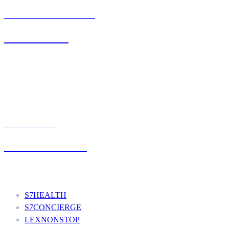
BIURO OBSŁUGI KLIENTA
71 342 88 41
UMÓW WIZYTĘ
+48 777 111 777
Nasze usługi
S7HEALTH
S7CONCIERGE
LEXNONSTOP