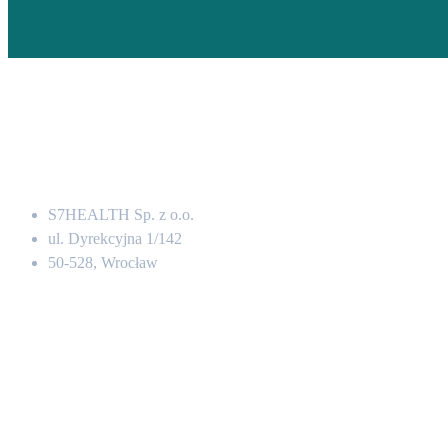
Adres
S7HEALTH Sp. z o.o.
ul. Dyrekcyjna 1/142
50-528, Wrocław
Kontakt