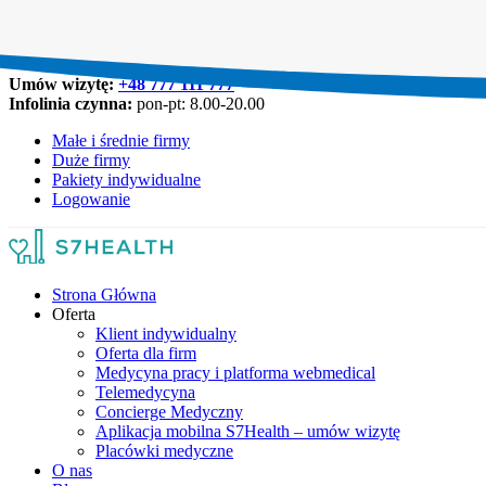
Umów wizytę:
+48 777 111 777
Infolinia czynna:
pon-pt: 8.00-20.00
Małe i średnie firmy
Duże firmy
Pakiety indywidualne
Logowanie
Strona Główna
Oferta
Klient indywidualny
Oferta dla firm
Medycyna pracy i platforma webmedical
Telemedycyna
Concierge Medyczny
Aplikacja mobilna S7Health – umów wizytę
Placówki medyczne
O nas