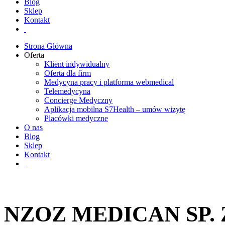
Blog
Sklep
Kontakt
Strona Główna
Oferta
Klient indywidualny
Oferta dla firm
Medycyna pracy i platforma webmedical
Telemedycyna
Concierge Medyczny
Aplikacja mobilna S7Health – umów wizytę
Placówki medyczne
O nas
Blog
Sklep
Kontakt
NZOZ MEDICAN SP. Z