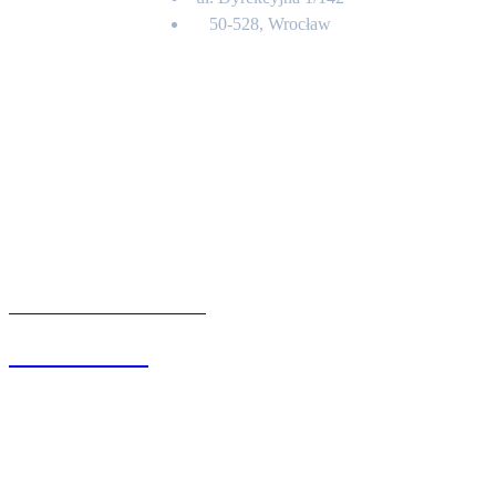
50-528, Wrocław
Kontakt
BIURO OBSŁUGI KLIENTA
71 342 88 41