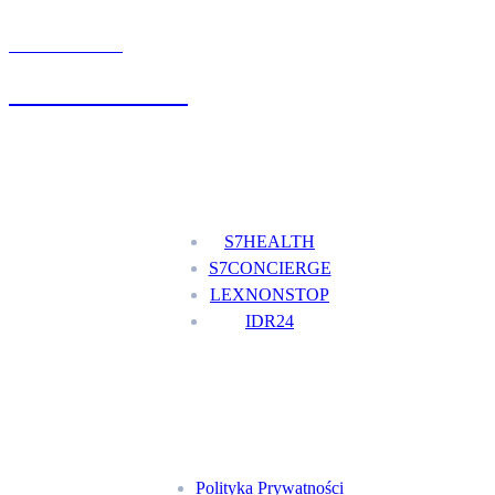
UMÓW WIZYTĘ
+48 777 111 777
Nasze usługi
S7HEALTH
S7CONCIERGE
LEXNONSTOP
IDR24
Menu
Polityka Prywatności