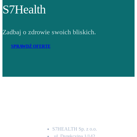
S7Health
Zadbaj o zdrowie swoich bliskich.
SPRAWDŹ OFERTĘ
Adres
S7HEALTH Sp. z o.o.
ul. Dyrekcyjna 1/142