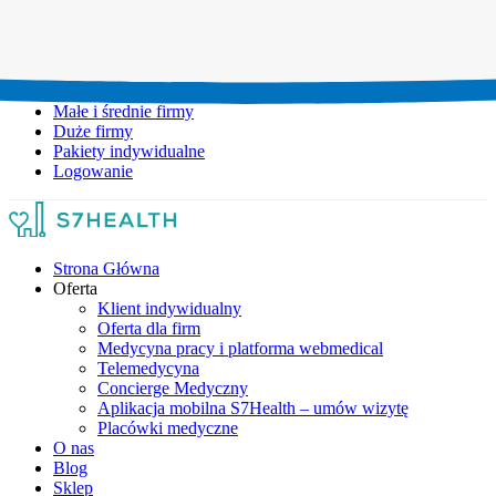
Umów wizytę:
+48 777 111 777
Infolinia czynna:
pon-pt: 8.00-20.00
Małe i średnie firmy
Duże firmy
Pakiety indywidualne
Logowanie
Strona Główna
Oferta
Klient indywidualny
Oferta dla firm
Medycyna pracy i platforma webmedical
Telemedycyna
Concierge Medyczny
Aplikacja mobilna S7Health – umów wizytę
Placówki medyczne
O nas
Blog
Sklep