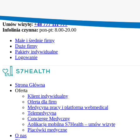
Umów wizytę:
+48 777 111 777
Infolinia czynna:
pon-pt: 8.00-20.00
Małe i średnie firmy
Duże firmy
Pakiety indywidualne
Logowanie
Strona Główna
Oferta
Klient indywidualny
Oferta dla firm
Medycyna pracy i platforma webmedical
Telemedycyna
Concierge Medyczny
Aplikacja mobilna S7Health – umów wizytę
Placówki medyczne
O nas