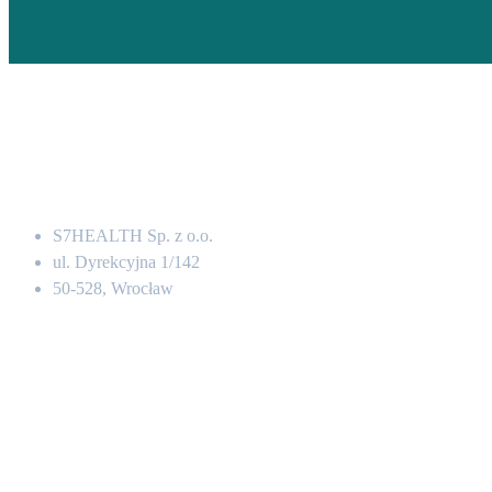
Adres
S7HEALTH Sp. z o.o.
ul. Dyrekcyjna 1/142
50-528, Wrocław
Kontakt