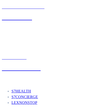
BIURO OBSŁUGI KLIENTA
71 342 88 41
UMÓW WIZYTĘ
+48 777 111 777
Nasze usługi
S7HEALTH
S7CONCIERGE
LEXNONSTOP