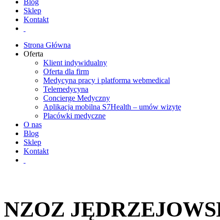
Blog
Sklep
Kontakt
Strona Główna
Oferta
Klient indywidualny
Oferta dla firm
Medycyna pracy i platforma webmedical
Telemedycyna
Concierge Medyczny
Aplikacja mobilna S7Health – umów wizytę
Placówki medyczne
O nas
Blog
Sklep
Kontakt
NZOZ JĘDRZEJOWS