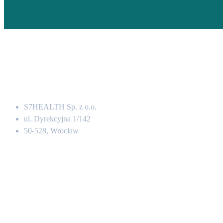
Adres
S7HEALTH Sp. z o.o.
ul. Dyrekcyjna 1/142
50-528, Wrocław
Kontakt