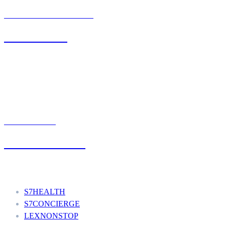
BIURO OBSŁUGI KLIENTA
71 342 88 41
UMÓW WIZYTĘ
+48 777 111 777
Nasze usługi
S7HEALTH
S7CONCIERGE
LEXNONSTOP