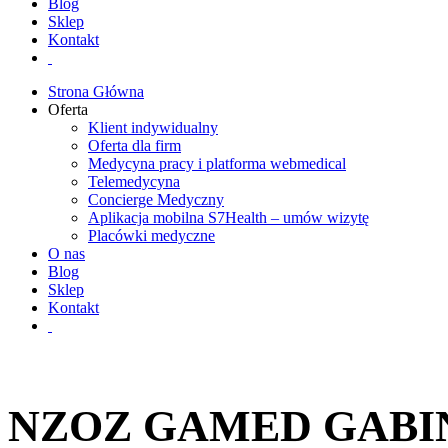
Blog
Sklep
Kontakt
Strona Główna
Oferta
Klient indywidualny
Oferta dla firm
Medycyna pracy i platforma webmedical
Telemedycyna
Concierge Medyczny
Aplikacja mobilna S7Health – umów wizytę
Placówki medyczne
O nas
Blog
Sklep
Kontakt
NZOZ GAMED GABIN