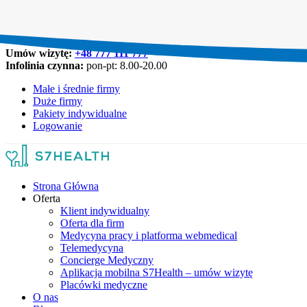
Umów wizytę:
+48 777 111 777
Infolinia czynna:
pon-pt: 8.00-20.00
Małe i średnie firmy
Duże firmy
Pakiety indywidualne
Logowanie
Strona Główna
Oferta
Klient indywidualny
Oferta dla firm
Medycyna pracy i platforma webmedical
Telemedycyna
Concierge Medyczny
Aplikacja mobilna S7Health – umów wizytę
Placówki medyczne
O nas