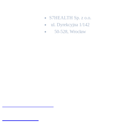
Adres
S7HEALTH Sp. z o.o.
ul. Dyrekcyjna 1/142
50-528, Wrocław
Kontakt
BIURO OBSŁUGI KLIENTA
71 342 88 41