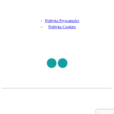
Menu
Polityka Prywatności
Polityka Cookies
Znajdź nas na
©
S7HEALTH
2026