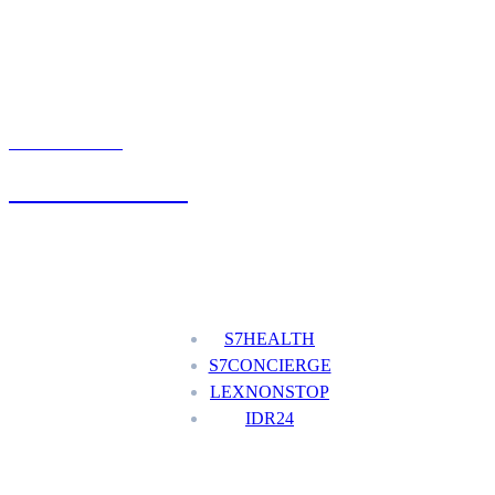
UMÓW WIZYTĘ
+48 777 111 777
Nasze usługi
S7HEALTH
S7CONCIERGE
LEXNONSTOP
IDR24