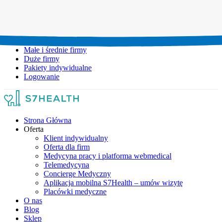
Umów wizytę:
+48 777 111 777
Infolinia czynna:
pon-pt: 8.00-20.00
Małe i średnie firmy
Duże firmy
Pakiety indywidualne
Logowanie
Strona Główna
Oferta
Klient indywidualny
Oferta dla firm
Medycyna pracy i platforma webmedical
Telemedycyna
Concierge Medyczny
Aplikacja mobilna S7Health – umów wizytę
Placówki medyczne
O nas
Blog
Sklep