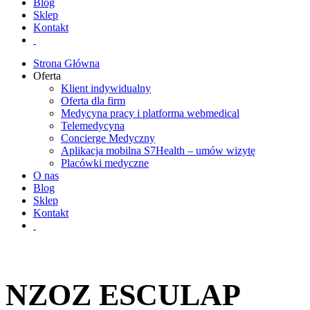
Blog
Sklep
Kontakt
Strona Główna
Oferta
Klient indywidualny
Oferta dla firm
Medycyna pracy i platforma webmedical
Telemedycyna
Concierge Medyczny
Aplikacja mobilna S7Health – umów wizytę
Placówki medyczne
O nas
Blog
Sklep
Kontakt
NZOZ ESCULAP