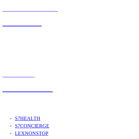
BIURO OBSŁUGI KLIENTA
71 342 88 41
UMÓW WIZYTĘ
+48 777 111 777
Nasze usługi
S7HEALTH
S7CONCIERGE
LEXNONSTOP