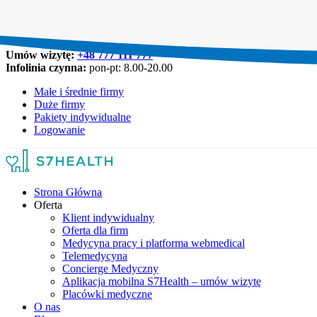
Umów wizytę:
+48 777 111 777
Infolinia czynna:
pon-pt: 8.00-20.00
Małe i średnie firmy
Duże firmy
Pakiety indywidualne
Logowanie
Strona Główna
Oferta
Klient indywidualny
Oferta dla firm
Medycyna pracy i platforma webmedical
Telemedycyna
Concierge Medyczny
Aplikacja mobilna S7Health – umów wizytę
Placówki medyczne
O nas