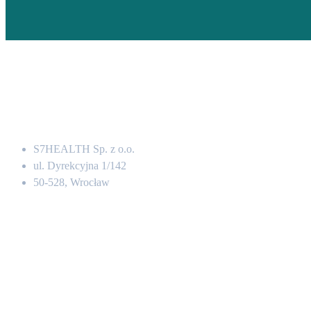
Adres
S7HEALTH Sp. z o.o.
ul. Dyrekcyjna 1/142
50-528, Wrocław
Kontakt