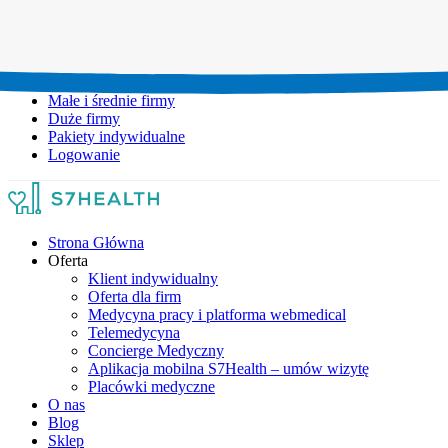
Umów wizytę:
+48 777 111 777
Infolinia czynna:
pon-pt: 8.00-20.00
Małe i średnie firmy
Duże firmy
Pakiety indywidualne
Logowanie
Strona Główna
Oferta
Klient indywidualny
Oferta dla firm
Medycyna pracy i platforma webmedical
Telemedycyna
Concierge Medyczny
Aplikacja mobilna S7Health – umów wizytę
Placówki medyczne
O nas
Blog
Sklep