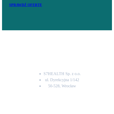
SPRAWDŹ OFERTĘ
Adres
S7HEALTH Sp. z o.o.
ul. Dyrekcyjna 1/142
50-528, Wrocław
Kontakt