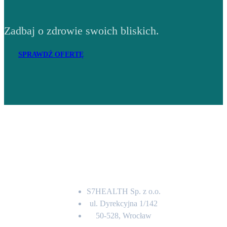
Zadbaj o zdrowie swoich bliskich.
SPRAWDŹ OFERTĘ
Adres
S7HEALTH Sp. z o.o.
ul. Dyrekcyjna 1/142
50-528, Wrocław