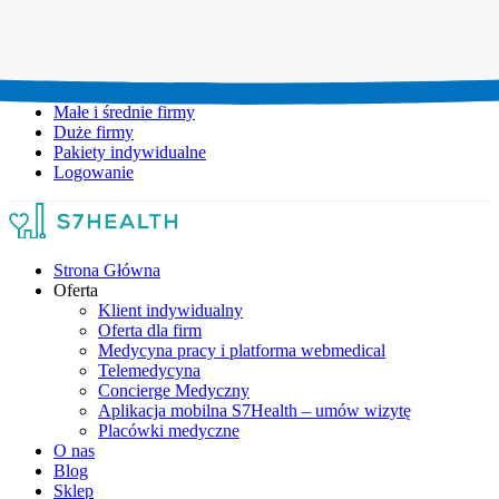
Umów wizytę:
+48 777 111 777
Infolinia czynna:
pon-pt: 8.00-20.00
Małe i średnie firmy
Duże firmy
Pakiety indywidualne
Logowanie
Strona Główna
Oferta
Klient indywidualny
Oferta dla firm
Medycyna pracy i platforma webmedical
Telemedycyna
Concierge Medyczny
Aplikacja mobilna S7Health – umów wizytę
Placówki medyczne
O nas
Blog
Sklep