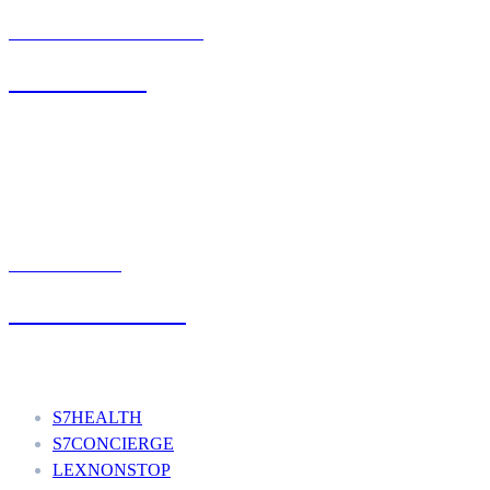
BIURO OBSŁUGI KLIENTA
71 342 88 41
UMÓW WIZYTĘ
+48 777 111 777
Nasze usługi
S7HEALTH
S7CONCIERGE
LEXNONSTOP