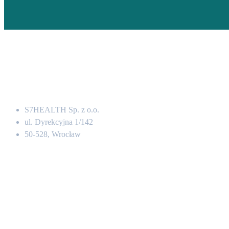
Adres
S7HEALTH Sp. z o.o.
ul. Dyrekcyjna 1/142
50-528, Wrocław
Kontakt