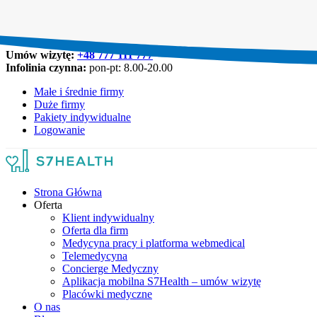
Umów wizytę:
+48 777 111 777
Infolinia czynna:
pon-pt: 8.00-20.00
Małe i średnie firmy
Duże firmy
Pakiety indywidualne
Logowanie
Strona Główna
Oferta
Klient indywidualny
Oferta dla firm
Medycyna pracy i platforma webmedical
Telemedycyna
Concierge Medyczny
Aplikacja mobilna S7Health – umów wizytę
Placówki medyczne
O nas