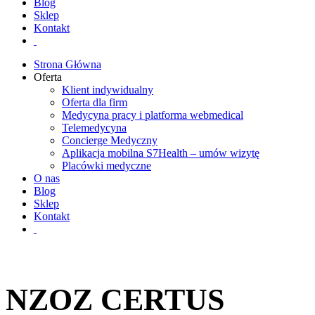
Blog
Sklep
Kontakt
Strona Główna
Oferta
Klient indywidualny
Oferta dla firm
Medycyna pracy i platforma webmedical
Telemedycyna
Concierge Medyczny
Aplikacja mobilna S7Health – umów wizytę
Placówki medyczne
O nas
Blog
Sklep
Kontakt
NZOZ CERTUS