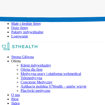
Umów wizytę:
+48 777 111 777
Infolinia czynna:
pon-pt: 8.00-20.00
Małe i średnie firmy
Duże firmy
Pakiety indywidualne
Logowanie
Strona Główna
Oferta
Klient indywidualny
Oferta dla firm
Medycyna pracy i platforma webmedical
Telemedycyna
Concierge Medyczny
Aplikacja mobilna S7Health – umów wizytę
Placówki medyczne
O nas
Blog
Sklep