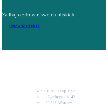
Zadbaj o zdrowie swoich bliskich.
SPRAWDŹ OFERTĘ
Adres
S7HEALTH Sp. z o.o.
ul. Dyrekcyjna 1/142
50-528, Wrocław