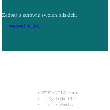
Zadbaj o zdrowie swoich bliskich.
SPRAWDŹ OFERTĘ
Adres
S7HEALTH Sp. z o.o.
ul. Dyrekcyjna 1/142
50-528, Wrocław