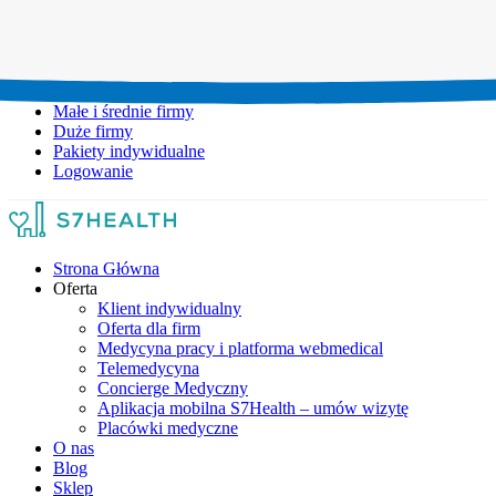
Umów wizytę:
+48 777 111 777
Infolinia czynna:
pon-pt: 8.00-20.00
Małe i średnie firmy
Duże firmy
Pakiety indywidualne
Logowanie
Strona Główna
Oferta
Klient indywidualny
Oferta dla firm
Medycyna pracy i platforma webmedical
Telemedycyna
Concierge Medyczny
Aplikacja mobilna S7Health – umów wizytę
Placówki medyczne
O nas
Blog
Sklep