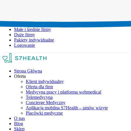
Umów wizytę:
+48 777 111 777
Infolinia czynna:
pon-pt: 8.00-20.00
Małe i średnie firmy
Duże firmy
Pakiety indywidualne
Logowanie
Strona Główna
Oferta
Klient indywidualny
Oferta dla firm
Medycyna pracy i platforma webmedical
Telemedycyna
Concierge Medyczny
Aplikacja mobilna S7Health – umów wizytę
Placówki medyczne
O nas
Blog
Sklep