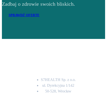
Zadbaj o zdrowie swoich bliskich.
SPRAWDŹ OFERTĘ
Adres
S7HEALTH Sp. z o.o.
ul. Dyrekcyjna 1/142
50-528, Wrocław