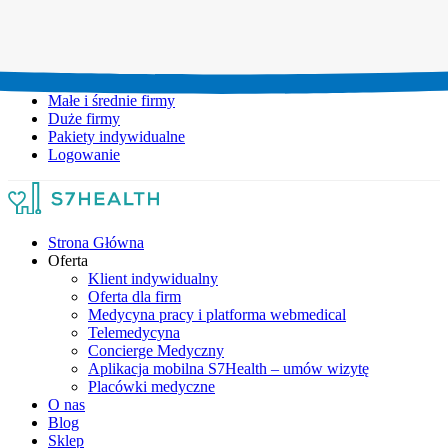
Umów wizytę:
+48 777 111 777
Infolinia czynna:
pon-pt: 8.00-20.00
Małe i średnie firmy
Duże firmy
Pakiety indywidualne
Logowanie
Strona Główna
Oferta
Klient indywidualny
Oferta dla firm
Medycyna pracy i platforma webmedical
Telemedycyna
Concierge Medyczny
Aplikacja mobilna S7Health – umów wizytę
Placówki medyczne
O nas
Blog
Sklep