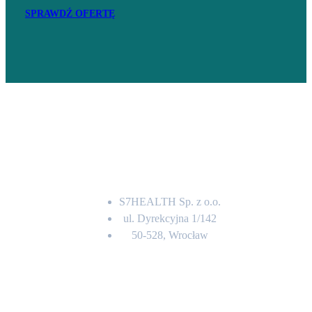
SPRAWDŹ OFERTĘ
Adres
S7HEALTH Sp. z o.o.
ul. Dyrekcyjna 1/142
50-528, Wrocław
Kontakt