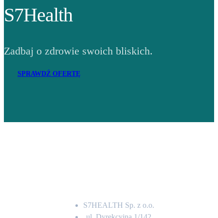
S7Health
Zadbaj o zdrowie swoich bliskich.
SPRAWDŹ OFERTĘ
Adres
S7HEALTH Sp. z o.o.
ul. Dyrekcyjna 1/142