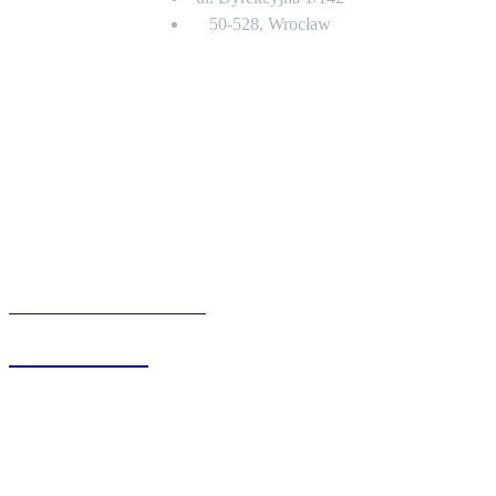
50-528, Wrocław
Kontakt
BIURO OBSŁUGI KLIENTA
71 342 88 41