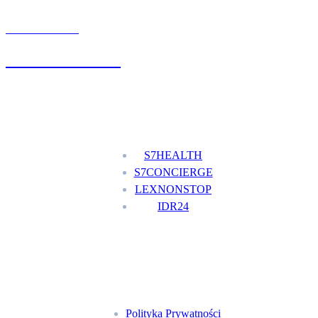
UMÓW WIZYTĘ
+48 777 111 777
Nasze usługi
S7HEALTH
S7CONCIERGE
LEXNONSTOP
IDR24
Menu
Polityka Prywatności