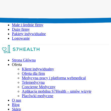
Umów wizytę:
+48 777 111 777
Infolinia czynna:
pon-pt: 8.00-20.00
Małe i średnie firmy
Duże firmy
Pakiety indywidualne
Logowanie
Strona Główna
Oferta
Klient indywidualny
Oferta dla firm
Medycyna pracy i platforma webmedical
Telemedycyna
Concierge Medyczny
Aplikacja mobilna S7Health – umów wizytę
Placówki medyczne
O nas
Blog
Sklep