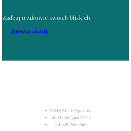
Zadbaj o zdrowie swoich bliskich.
SPRAWDŹ OFERTĘ
Adres
S7HEALTH Sp. z o.o.
ul. Dyrekcyjna 1/142
50-528, Wrocław