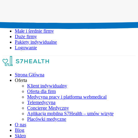
Umów wizytę:
+48 777 111 777
Infolinia czynna:
pon-pt: 8.00-20.00
Małe i średnie firmy
Duże firmy
Pakiety indywidualne
Logowanie
Strona Główna
Oferta
Klient indywidualny
Oferta dla firm
Medycyna pracy i platforma webmedical
Telemedycyna
Concierge Medyczny
Aplikacja mobilna S7Health – umów wizytę
Placówki medyczne
O nas
Blog
Sklep