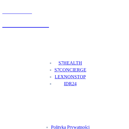
UMÓW WIZYTĘ
+48 777 111 777
Nasze usługi
S7HEALTH
S7CONCIERGE
LEXNONSTOP
IDR24
Menu
Polityka Prywatności