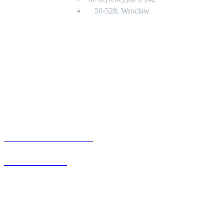
50-528, Wrocław
Kontakt
BIURO OBSŁUGI KLIENTA
71 342 88 41