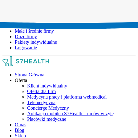
Umów wizytę:
+48 777 111 777
Infolinia czynna:
pon-pt: 8.00-20.00
Małe i średnie firmy
Duże firmy
Pakiety indywidualne
Logowanie
Strona Główna
Oferta
Klient indywidualny
Oferta dla firm
Medycyna pracy i platforma webmedical
Telemedycyna
Concierge Medyczny
Aplikacja mobilna S7Health – umów wizytę
Placówki medyczne
O nas
Blog
Sklep