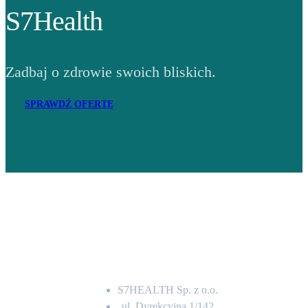
S7Health
Zadbaj o zdrowie swoich bliskich.
SPRAWDŹ OFERTĘ
Adres
S7HEALTH Sp. z o.o.
ul. Dyrekcyjna 1/142