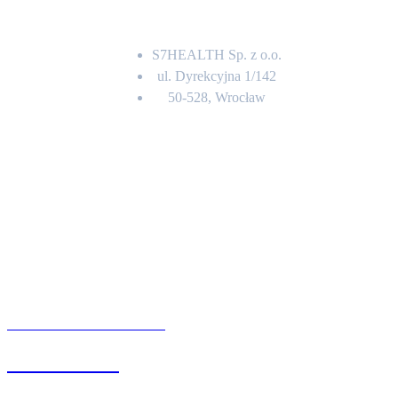
Adres
S7HEALTH Sp. z o.o.
ul. Dyrekcyjna 1/142
50-528, Wrocław
Kontakt
BIURO OBSŁUGI KLIENTA
71 342 88 41