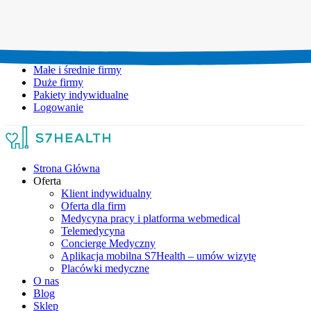
Umów wizytę:
+48 777 111 777
Infolinia czynna:
pon-pt: 8.00-20.00
Małe i średnie firmy
Duże firmy
Pakiety indywidualne
Logowanie
Strona Główna
Oferta
Klient indywidualny
Oferta dla firm
Medycyna pracy i platforma webmedical
Telemedycyna
Concierge Medyczny
Aplikacja mobilna S7Health – umów wizytę
Placówki medyczne
O nas
Blog
Sklep