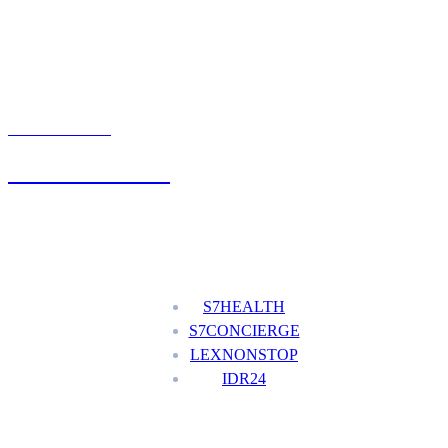
UMÓW WIZYTĘ
+48 777 111 777
Nasze usługi
S7HEALTH
S7CONCIERGE
LEXNONSTOP
IDR24