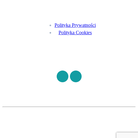
Menu
Polityka Prywatności
Polityka Cookies
Znajdź nas na
©
S7HEALTH
2026