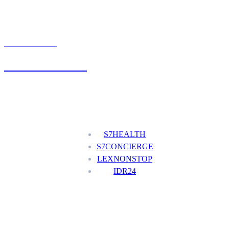
UMÓW WIZYTĘ
+48 777 111 777
Nasze usługi
S7HEALTH
S7CONCIERGE
LEXNONSTOP
IDR24
Menu