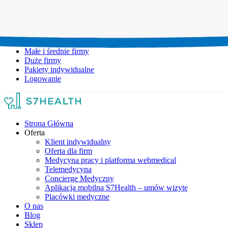
Umów wizytę:
+48 777 111 777
Infolinia czynna:
pon-pt: 8.00-20.00
Małe i średnie firmy
Duże firmy
Pakiety indywidualne
Logowanie
Strona Główna
Oferta
Klient indywidualny
Oferta dla firm
Medycyna pracy i platforma webmedical
Telemedycyna
Concierge Medyczny
Aplikacja mobilna S7Health – umów wizytę
Placówki medyczne
O nas
Blog
Sklep