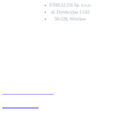
S7HEALTH Sp. z o.o.
ul. Dyrekcyjna 1/142
50-528, Wrocław
Kontakt
BIURO OBSŁUGI KLIENTA
71 342 88 41