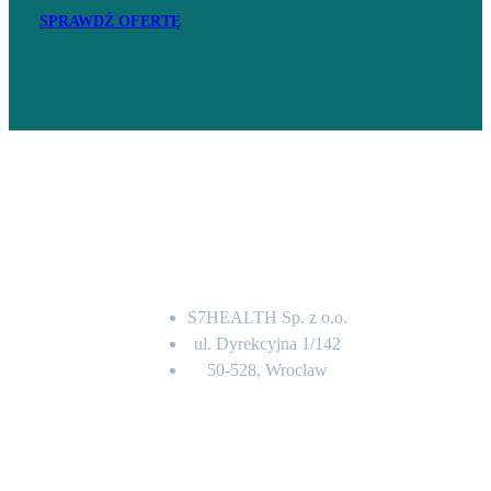
SPRAWDŹ OFERTĘ
Adres
S7HEALTH Sp. z o.o.
ul. Dyrekcyjna 1/142
50-528, Wrocław
Kontakt