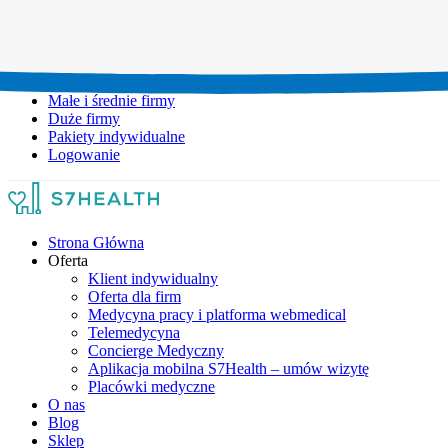
Umów wizytę:
+48 777 111 777
Infolinia czynna:
pon-pt: 8.00-20.00
Małe i średnie firmy
Duże firmy
Pakiety indywidualne
Logowanie
Strona Główna
Oferta
Klient indywidualny
Oferta dla firm
Medycyna pracy i platforma webmedical
Telemedycyna
Concierge Medyczny
Aplikacja mobilna S7Health – umów wizytę
Placówki medyczne
O nas
Blog
Sklep