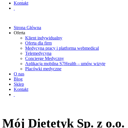
Kontakt
Strona Główna
Oferta
Klient indywidualny
Oferta dla firm
Medycyna pracy i platforma webmedical
Telemedycyna
Concierge Medyczny
Aplikacja mobilna S7Health – umów wizytę
Placówki medyczne
O nas
Blog
Sklep
Kontakt
Mój Dietetyk Sp. z o.o.