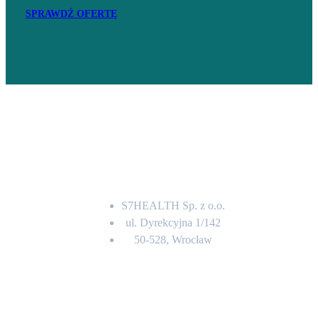
SPRAWDŹ OFERTĘ
Adres
S7HEALTH Sp. z o.o.
ul. Dyrekcyjna 1/142
50-528, Wrocław
Kontakt