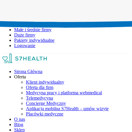
Umów wizytę:
+48 777 111 777
Infolinia czynna:
pon-pt: 8.00-20.00
Małe i średnie firmy
Duże firmy
Pakiety indywidualne
Logowanie
Strona Główna
Oferta
Klient indywidualny
Oferta dla firm
Medycyna pracy i platforma webmedical
Telemedycyna
Concierge Medyczny
Aplikacja mobilna S7Health – umów wizytę
Placówki medyczne
O nas
Blog
Sklep