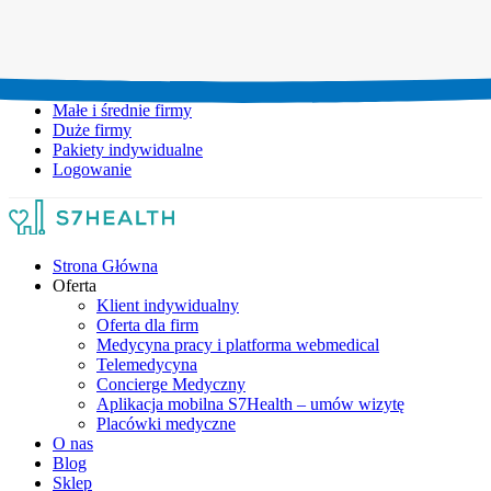
Umów wizytę:
+48 777 111 777
Infolinia czynna:
pon-pt: 8.00-20.00
Małe i średnie firmy
Duże firmy
Pakiety indywidualne
Logowanie
Strona Główna
Oferta
Klient indywidualny
Oferta dla firm
Medycyna pracy i platforma webmedical
Telemedycyna
Concierge Medyczny
Aplikacja mobilna S7Health – umów wizytę
Placówki medyczne
O nas
Blog
Sklep