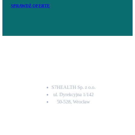
SPRAWDŹ OFERTĘ
Adres
S7HEALTH Sp. z o.o.
ul. Dyrekcyjna 1/142
50-528, Wrocław
Kontakt