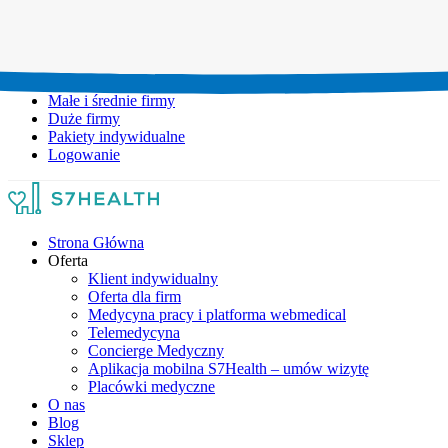
Umów wizytę:
+48 777 111 777
Infolinia czynna:
pon-pt: 8.00-20.00
Małe i średnie firmy
Duże firmy
Pakiety indywidualne
Logowanie
Strona Główna
Oferta
Klient indywidualny
Oferta dla firm
Medycyna pracy i platforma webmedical
Telemedycyna
Concierge Medyczny
Aplikacja mobilna S7Health – umów wizytę
Placówki medyczne
O nas
Blog
Sklep