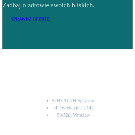
Zadbaj o zdrowie swoich bliskich.
SPRAWDŹ OFERTĘ
Adres
S7HEALTH Sp. z o.o.
ul. Dyrekcyjna 1/142
50-528, Wrocław