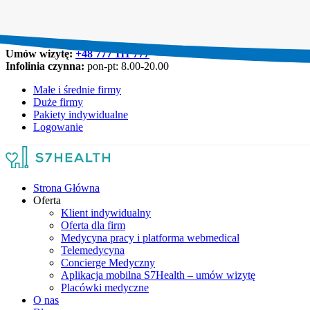
Umów wizytę:
+48 777 111 777
Infolinia czynna:
pon-pt: 8.00-20.00
Małe i średnie firmy
Duże firmy
Pakiety indywidualne
Logowanie
Strona Główna
Oferta
Klient indywidualny
Oferta dla firm
Medycyna pracy i platforma webmedical
Telemedycyna
Concierge Medyczny
Aplikacja mobilna S7Health – umów wizytę
Placówki medyczne
O nas