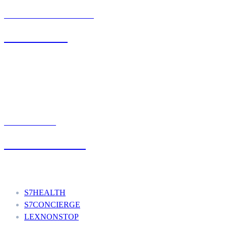
BIURO OBSŁUGI KLIENTA
71 342 88 41
UMÓW WIZYTĘ
+48 777 111 777
Nasze usługi
S7HEALTH
S7CONCIERGE
LEXNONSTOP