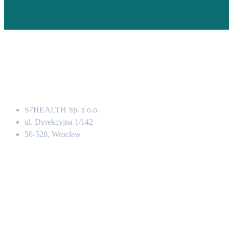
Adres
S7HEALTH Sp. z o.o.
ul. Dyrekcyjna 1/142
50-528, Wrocław
Kontakt