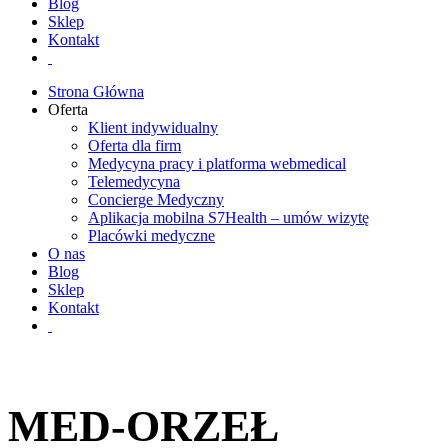
Blog
Sklep
Kontakt
Strona Główna
Oferta
Klient indywidualny
Oferta dla firm
Medycyna pracy i platforma webmedical
Telemedycyna
Concierge Medyczny
Aplikacja mobilna S7Health – umów wizytę
Placówki medyczne
O nas
Blog
Sklep
Kontakt
MED-ORZEŁ