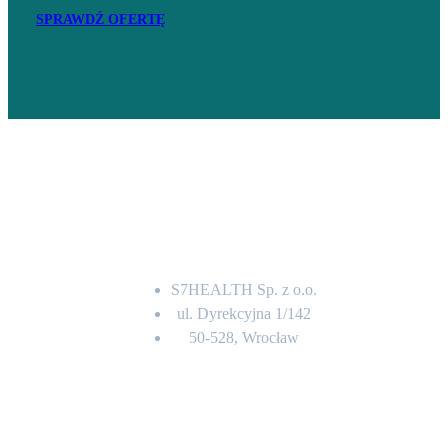
SPRAWDŹ OFERTĘ
Adres
S7HEALTH Sp. z o.o.
ul. Dyrekcyjna 1/142
50-528, Wrocław
Kontakt