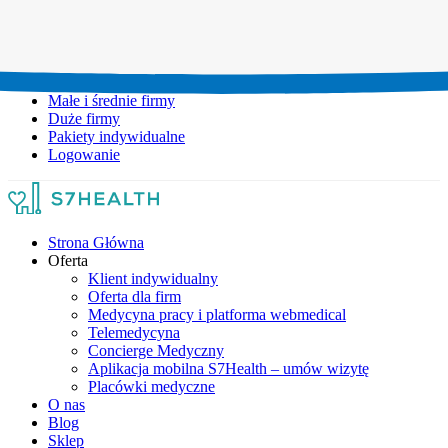
Umów wizytę:
+48 777 111 777
Infolinia czynna:
pon-pt: 8.00-20.00
Małe i średnie firmy
Duże firmy
Pakiety indywidualne
Logowanie
Strona Główna
Oferta
Klient indywidualny
Oferta dla firm
Medycyna pracy i platforma webmedical
Telemedycyna
Concierge Medyczny
Aplikacja mobilna S7Health – umów wizytę
Placówki medyczne
O nas
Blog
Sklep