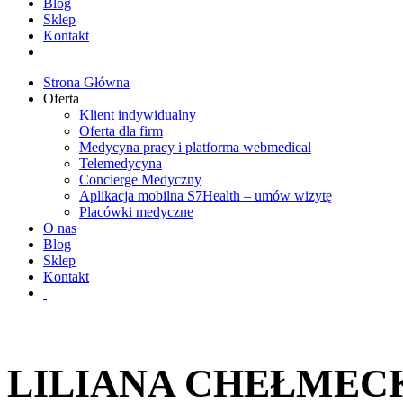
Blog
Sklep
Kontakt
Strona Główna
Oferta
Klient indywidualny
Oferta dla firm
Medycyna pracy i platforma webmedical
Telemedycyna
Concierge Medyczny
Aplikacja mobilna S7Health – umów wizytę
Placówki medyczne
O nas
Blog
Sklep
Kontakt
LILIANA CHEŁMEC