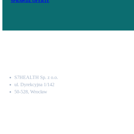
SPRAWDŹ OFERTĘ
Adres
S7HEALTH Sp. z o.o.
ul. Dyrekcyjna 1/142
50-528, Wrocław
Kontakt