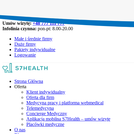
Umów wizytę:
+48 777 111 777
Infolinia czynna:
pon-pt: 8.00-20.00
Małe i średnie firmy
Duże firmy
Pakiety indywidualne
Logowanie
Strona Główna
Oferta
Klient indywidualny
Oferta dla firm
Medycyna pracy i platforma webmedical
Telemedycyna
Concierge Medyczny
Aplikacja mobilna S7Health – umów wizytę
Placówki medyczne
O nas