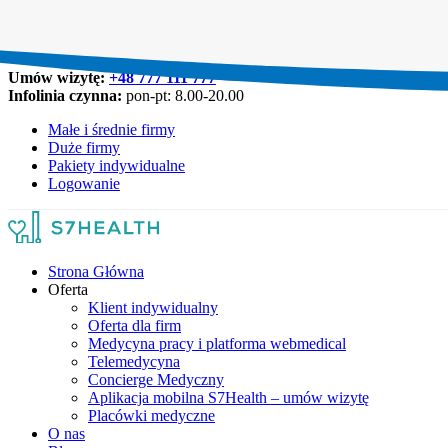
Umów wizytę:
+48 777 111 777
Infolinia czynna:
pon-pt: 8.00-20.00
Małe i średnie firmy
Duże firmy
Pakiety indywidualne
Logowanie
Strona Główna
Oferta
Klient indywidualny
Oferta dla firm
Medycyna pracy i platforma webmedical
Telemedycyna
Concierge Medyczny
Aplikacja mobilna S7Health – umów wizytę
Placówki medyczne
O nas