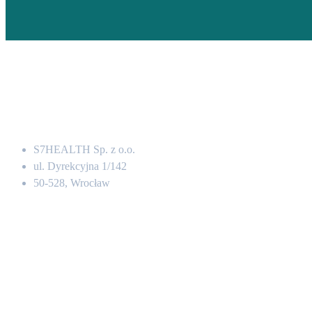
Adres
S7HEALTH Sp. z o.o.
ul. Dyrekcyjna 1/142
50-528, Wrocław
Kontakt