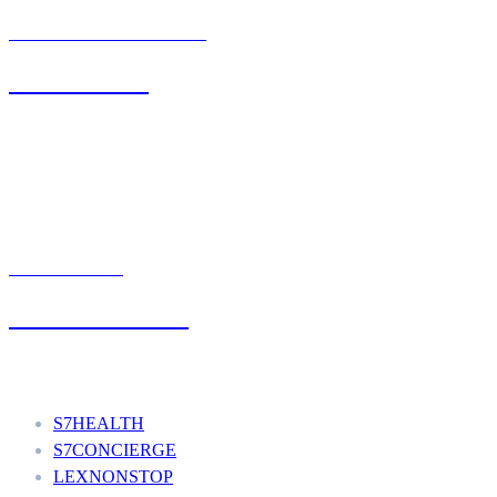
BIURO OBSŁUGI KLIENTA
71 342 88 41
UMÓW WIZYTĘ
+48 777 111 777
Nasze usługi
S7HEALTH
S7CONCIERGE
LEXNONSTOP