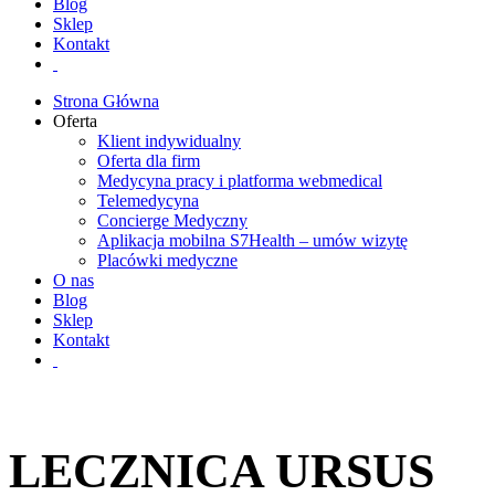
Blog
Sklep
Kontakt
Strona Główna
Oferta
Klient indywidualny
Oferta dla firm
Medycyna pracy i platforma webmedical
Telemedycyna
Concierge Medyczny
Aplikacja mobilna S7Health – umów wizytę
Placówki medyczne
O nas
Blog
Sklep
Kontakt
LECZNICA URSUS