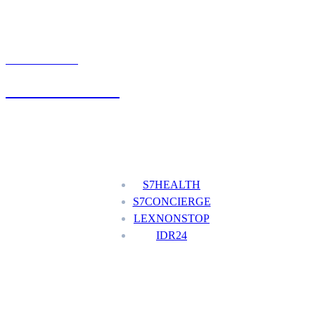
UMÓW WIZYTĘ
+48 777 111 777
Nasze usługi
S7HEALTH
S7CONCIERGE
LEXNONSTOP
IDR24
Menu