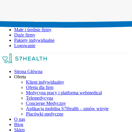
Umów wizytę:
+48 777 111 777
Infolinia czynna:
pon-pt: 8.00-20.00
Małe i średnie firmy
Duże firmy
Pakiety indywidualne
Logowanie
Strona Główna
Oferta
Klient indywidualny
Oferta dla firm
Medycyna pracy i platforma webmedical
Telemedycyna
Concierge Medyczny
Aplikacja mobilna S7Health – umów wizytę
Placówki medyczne
O nas
Blog
Sklep