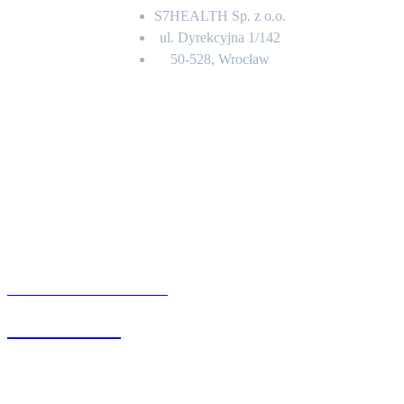
S7HEALTH Sp. z o.o.
ul. Dyrekcyjna 1/142
50-528, Wrocław
Kontakt
BIURO OBSŁUGI KLIENTA
71 342 88 41