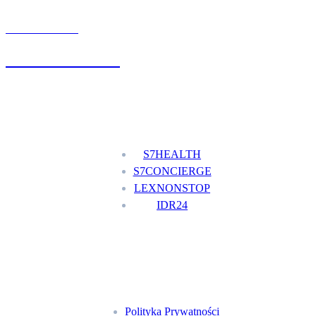
UMÓW WIZYTĘ
+48 777 111 777
Nasze usługi
S7HEALTH
S7CONCIERGE
LEXNONSTOP
IDR24
Menu
Polityka Prywatności