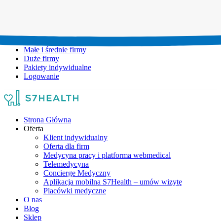
Umów wizytę:
+48 777 111 777
Infolinia czynna:
pon-pt: 8.00-20.00
Małe i średnie firmy
Duże firmy
Pakiety indywidualne
Logowanie
Strona Główna
Oferta
Klient indywidualny
Oferta dla firm
Medycyna pracy i platforma webmedical
Telemedycyna
Concierge Medyczny
Aplikacja mobilna S7Health – umów wizytę
Placówki medyczne
O nas
Blog
Sklep