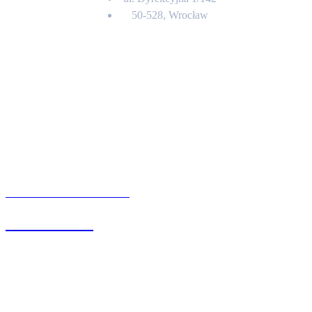
50-528, Wrocław
Kontakt
BIURO OBSŁUGI KLIENTA
71 342 88 41