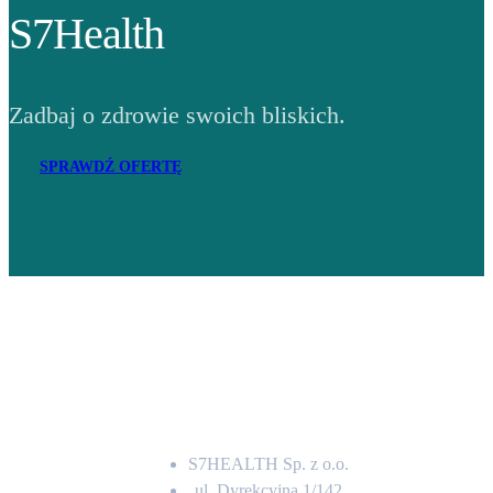
S7Health
Zadbaj o zdrowie swoich bliskich.
SPRAWDŹ OFERTĘ
Adres
S7HEALTH Sp. z o.o.
ul. Dyrekcyjna 1/142