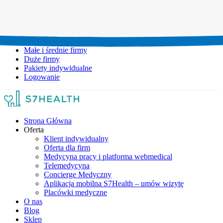
Umów wizytę:
+48 777 111 777
Infolinia czynna:
pon-pt: 8.00-20.00
Małe i średnie firmy
Duże firmy
Pakiety indywidualne
Logowanie
Strona Główna
Oferta
Klient indywidualny
Oferta dla firm
Medycyna pracy i platforma webmedical
Telemedycyna
Concierge Medyczny
Aplikacja mobilna S7Health – umów wizytę
Placówki medyczne
O nas
Blog
Sklep