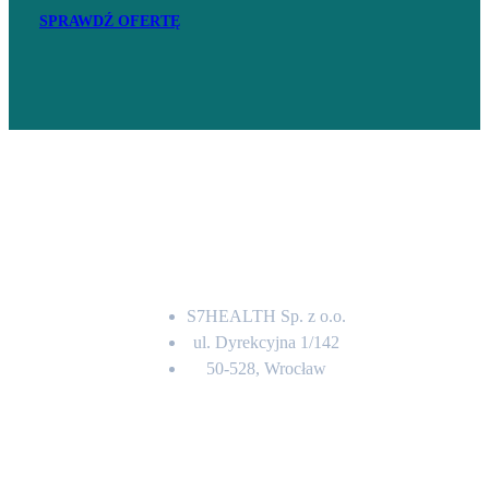
SPRAWDŹ OFERTĘ
Adres
S7HEALTH Sp. z o.o.
ul. Dyrekcyjna 1/142
50-528, Wrocław
Kontakt