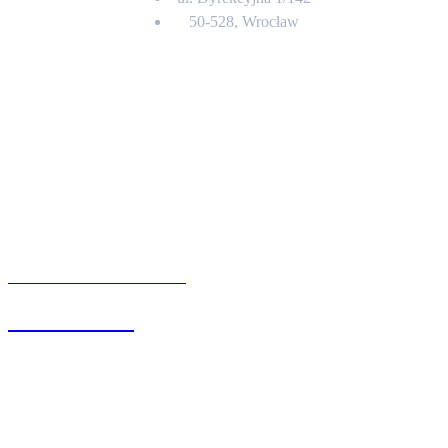
50-528, Wrocław
Kontakt
BIURO OBSŁUGI KLIENTA
71 342 88 41