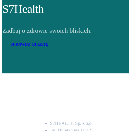
S7Health
Zadbaj o zdrowie swoich bliskich.
SPRAWDŹ OFERTĘ
Adres
S7HEALTH Sp. z o.o.
ul. Dyrekcyjna 1/142