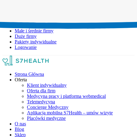
Umów wizytę:
+48 777 111 777
Infolinia czynna:
pon-pt: 8.00-20.00
Małe i średnie firmy
Duże firmy
Pakiety indywidualne
Logowanie
Strona Główna
Oferta
Klient indywidualny
Oferta dla firm
Medycyna pracy i platforma webmedical
Telemedycyna
Concierge Medyczny
Aplikacja mobilna S7Health – umów wizytę
Placówki medyczne
O nas
Blog
Sklep