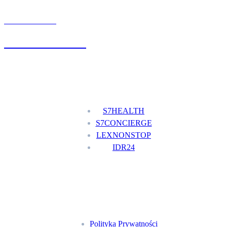
UMÓW WIZYTĘ
+48 777 111 777
Nasze usługi
S7HEALTH
S7CONCIERGE
LEXNONSTOP
IDR24
Menu
Polityka Prywatności