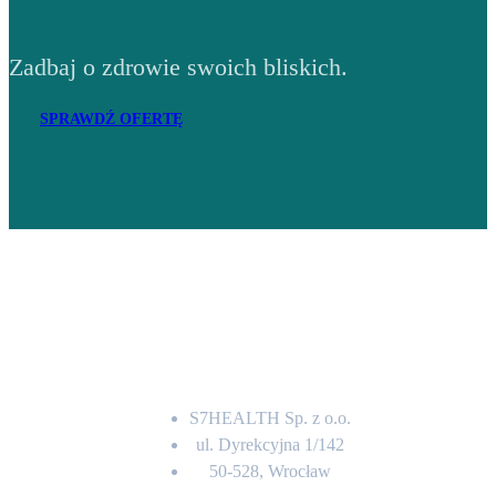
Zadbaj o zdrowie swoich bliskich.
SPRAWDŹ OFERTĘ
Adres
S7HEALTH Sp. z o.o.
ul. Dyrekcyjna 1/142
50-528, Wrocław