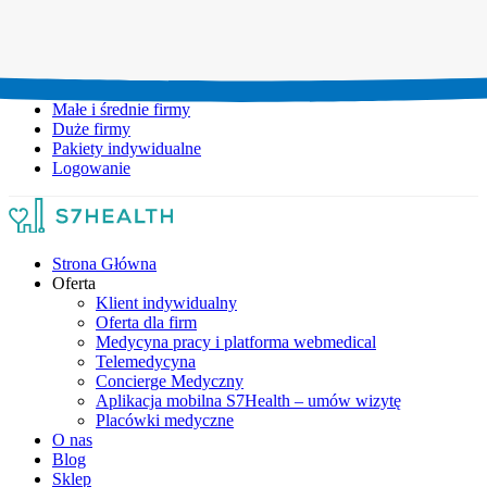
Umów wizytę:
+48 777 111 777
Infolinia czynna:
pon-pt: 8.00-20.00
Małe i średnie firmy
Duże firmy
Pakiety indywidualne
Logowanie
Strona Główna
Oferta
Klient indywidualny
Oferta dla firm
Medycyna pracy i platforma webmedical
Telemedycyna
Concierge Medyczny
Aplikacja mobilna S7Health – umów wizytę
Placówki medyczne
O nas
Blog
Sklep