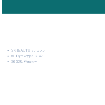
Adres
S7HEALTH Sp. z o.o.
ul. Dyrekcyjna 1/142
50-528, Wrocław
Kontakt