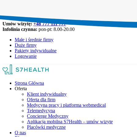
Umów wizytę:
+48 777 111 777
Infolinia czynna:
pon-pt: 8.00-20.00
Małe i średnie firmy
Duże firmy
Pakiety indywidualne
Logowanie
Strona Główna
Oferta
Klient indywidualny
Oferta dla firm
Medycyna pracy i platforma webmedical
Telemedycyna
Concierge Medyczny
Aplikacja mobilna S7Health – umów wizytę
Placówki medyczne
O nas