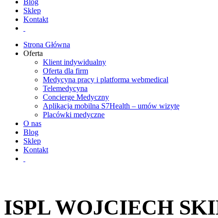
Blog
Sklep
Kontakt
Strona Główna
Oferta
Klient indywidualny
Oferta dla firm
Medycyna pracy i platforma webmedical
Telemedycyna
Concierge Medyczny
Aplikacja mobilna S7Health – umów wizytę
Placówki medyczne
O nas
Blog
Sklep
Kontakt
ISPL WOJCIECH SKI