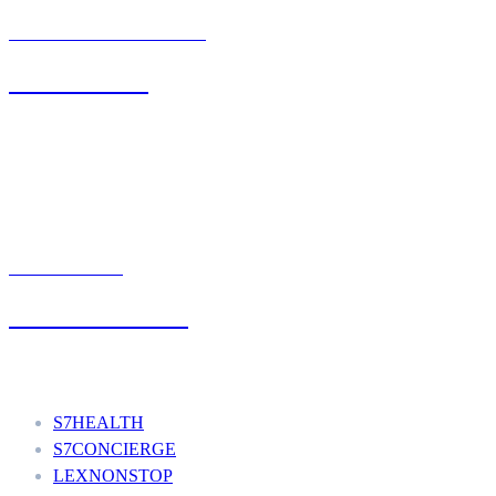
BIURO OBSŁUGI KLIENTA
71 342 88 41
UMÓW WIZYTĘ
+48 777 111 777
Nasze usługi
S7HEALTH
S7CONCIERGE
LEXNONSTOP