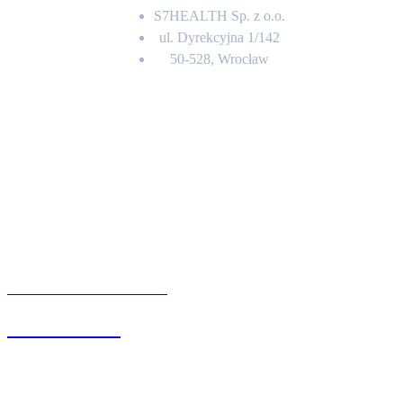
S7HEALTH Sp. z o.o.
ul. Dyrekcyjna 1/142
50-528, Wrocław
Kontakt
BIURO OBSŁUGI KLIENTA
71 342 88 41