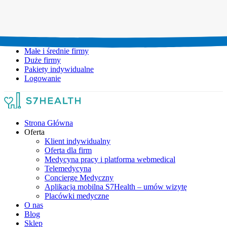
Umów wizytę:
+48 777 111 777
Infolinia czynna:
pon-pt: 8.00-20.00
Małe i średnie firmy
Duże firmy
Pakiety indywidualne
Logowanie
Strona Główna
Oferta
Klient indywidualny
Oferta dla firm
Medycyna pracy i platforma webmedical
Telemedycyna
Concierge Medyczny
Aplikacja mobilna S7Health – umów wizytę
Placówki medyczne
O nas
Blog
Sklep