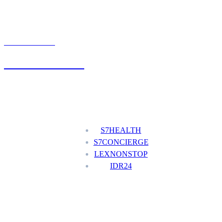
UMÓW WIZYTĘ
+48 777 111 777
Nasze usługi
S7HEALTH
S7CONCIERGE
LEXNONSTOP
IDR24
Menu