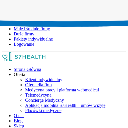
Umów wizytę:
+48 777 111 777
Infolinia czynna:
pon-pt: 8.00-20.00
Małe i średnie firmy
Duże firmy
Pakiety indywidualne
Logowanie
Strona Główna
Oferta
Klient indywidualny
Oferta dla firm
Medycyna pracy i platforma webmedical
Telemedycyna
Concierge Medyczny
Aplikacja mobilna S7Health – umów wizytę
Placówki medyczne
O nas
Blog
Sklep