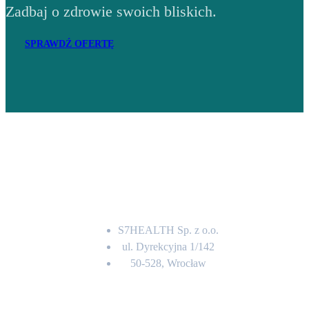
Zadbaj o zdrowie swoich bliskich.
SPRAWDŹ OFERTĘ
Adres
S7HEALTH Sp. z o.o.
ul. Dyrekcyjna 1/142
50-528, Wrocław