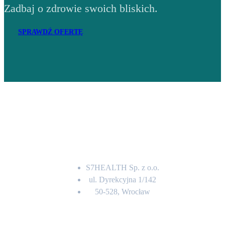
Zadbaj o zdrowie swoich bliskich.
SPRAWDŹ OFERTĘ
Adres
S7HEALTH Sp. z o.o.
ul. Dyrekcyjna 1/142
50-528, Wrocław