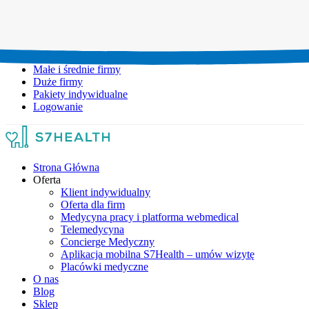
Umów wizytę:
+48 777 111 777
Infolinia czynna:
pon-pt: 8.00-20.00
Małe i średnie firmy
Duże firmy
Pakiety indywidualne
Logowanie
Strona Główna
Oferta
Klient indywidualny
Oferta dla firm
Medycyna pracy i platforma webmedical
Telemedycyna
Concierge Medyczny
Aplikacja mobilna S7Health – umów wizytę
Placówki medyczne
O nas
Blog
Sklep