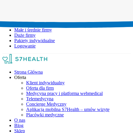
Umów wizytę:
+48 777 111 777
Infolinia czynna:
pon-pt: 8.00-20.00
Małe i średnie firmy
Duże firmy
Pakiety indywidualne
Logowanie
Strona Główna
Oferta
Klient indywidualny
Oferta dla firm
Medycyna pracy i platforma webmedical
Telemedycyna
Concierge Medyczny
Aplikacja mobilna S7Health – umów wizytę
Placówki medyczne
O nas
Blog
Sklep