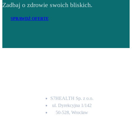
Zadbaj o zdrowie swoich bliskich.
SPRAWDŹ OFERTĘ
Adres
S7HEALTH Sp. z o.o.
ul. Dyrekcyjna 1/142
50-528, Wrocław