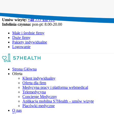
Umów wizytę:
+48 777 111 777
Infolinia czynna:
pon-pt: 8.00-20.00
Małe i średnie firmy
Duże firmy
Pakiety indywidualne
Logowanie
Strona Główna
Oferta
Klient indywidualny
Oferta dla firm
Medycyna pracy i platforma webmedical
Telemedycyna
Concierge Medyczny
Aplikacja mobilna S7Health – umów wizytę
Placówki medyczne
O nas