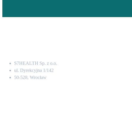
Adres
S7HEALTH Sp. z o.o.
ul. Dyrekcyjna 1/142
50-528, Wrocław
Kontakt