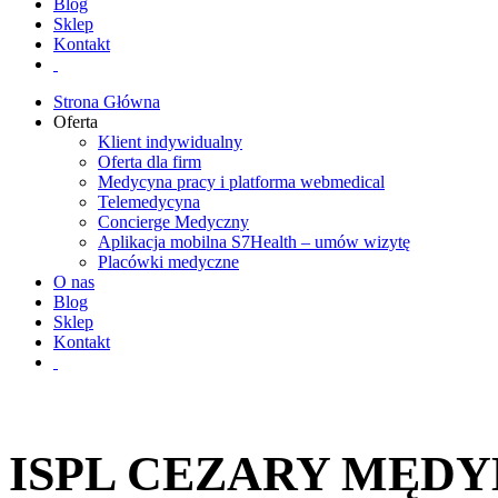
Blog
Sklep
Kontakt
Strona Główna
Oferta
Klient indywidualny
Oferta dla firm
Medycyna pracy i platforma webmedical
Telemedycyna
Concierge Medyczny
Aplikacja mobilna S7Health – umów wizytę
Placówki medyczne
O nas
Blog
Sklep
Kontakt
ISPL CEZARY MĘD