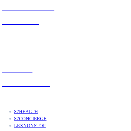
BIURO OBSŁUGI KLIENTA
71 342 88 41
UMÓW WIZYTĘ
+48 777 111 777
Nasze usługi
S7HEALTH
S7CONCIERGE
LEXNONSTOP