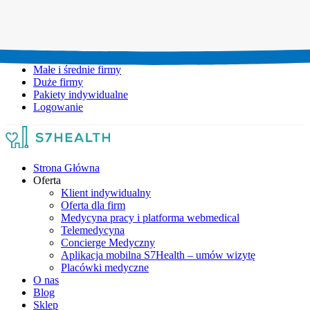
Umów wizytę:
+48 777 111 777
Infolinia czynna:
pon-pt: 8.00-20.00
Małe i średnie firmy
Duże firmy
Pakiety indywidualne
Logowanie
Strona Główna
Oferta
Klient indywidualny
Oferta dla firm
Medycyna pracy i platforma webmedical
Telemedycyna
Concierge Medyczny
Aplikacja mobilna S7Health – umów wizytę
Placówki medyczne
O nas
Blog
Sklep