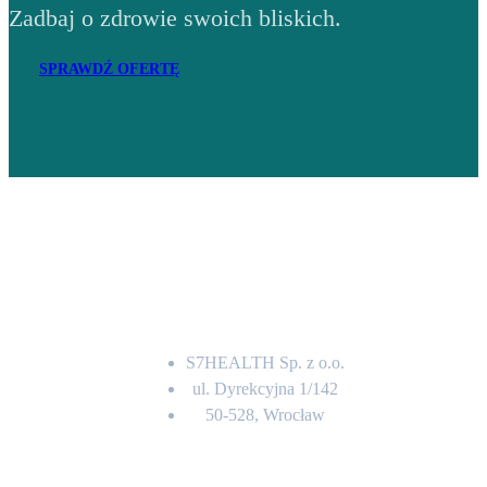
Zadbaj o zdrowie swoich bliskich.
SPRAWDŹ OFERTĘ
Adres
S7HEALTH Sp. z o.o.
ul. Dyrekcyjna 1/142
50-528, Wrocław